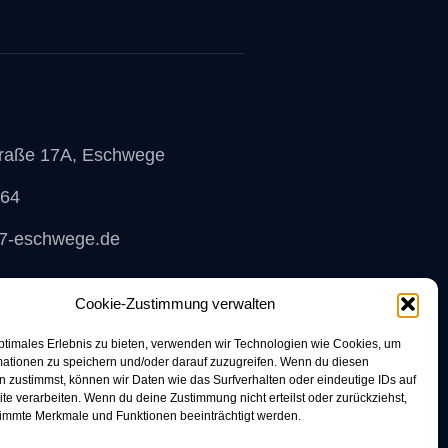
traße 17A, Eschwege
964
7-eschwege.de
Cookie-Zustimmung verwalten
ptimales Erlebnis zu bieten, verwenden wir Technologien wie Cookies, um
mationen zu speichern und/oder darauf zuzugreifen. Wenn du diesen
 zustimmst, können wir Daten wie das Surfverhalten oder eindeutige IDs auf
te verarbeiten. Wenn du deine Zustimmung nicht erteilst oder zurückziehst,
immte Merkmale und Funktionen beeinträchtigt werden.