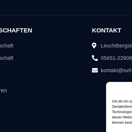
SCHAFTEN
KONTAKT
schaft
Leuchtbergs
schaft
05651-2290
kontakt@sv0
ren
Um dir ein o
Geräteinfor
Technologien
dieser Websi
können best