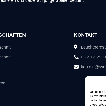
investieren und dabei auf junge Spieler setzen."
SCHAFTEN
KONTAKT
schaft
Leuchtbergs
schaft
05651-2290
kontakt@sv0
ren
Um dir ein o
Geräteinfor
Technologien
dieser Websi