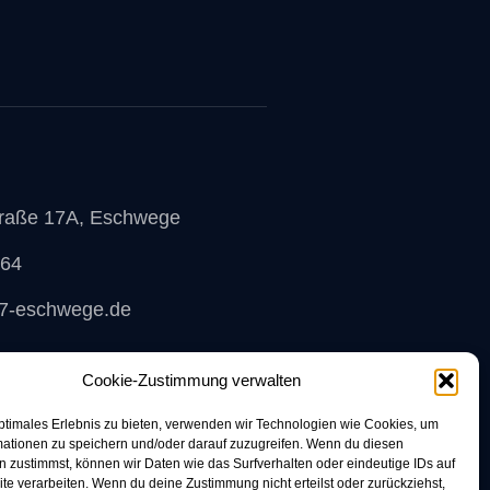
traße 17A, Eschwege
964
7-eschwege.de
Cookie-Zustimmung verwalten
ptimales Erlebnis zu bieten, verwenden wir Technologien wie Cookies, um
mationen zu speichern und/oder darauf zuzugreifen. Wenn du diesen
 zustimmst, können wir Daten wie das Surfverhalten oder eindeutige IDs auf
te verarbeiten. Wenn du deine Zustimmung nicht erteilst oder zurückziehst,