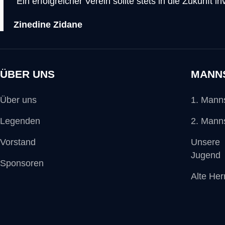
"Ein erfolgreicher Verein sollte stets in die Zukunft 
Zinedine Zidane
ÜBER UNS
MANN
Über uns
1. Mann
Legenden
2. Mann
Vorstand
Unsere
Jugend
Sponsoren
Alte Her