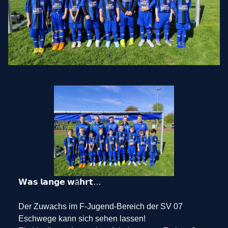
𝗪𝗮𝘀 𝗹𝗮𝗻𝗴𝗲 𝘄ä𝗵𝗿𝘁…
Der Zuwachs im F-Jugend-Bereich der SV 07
Eschwege kann sich sehen lassen!